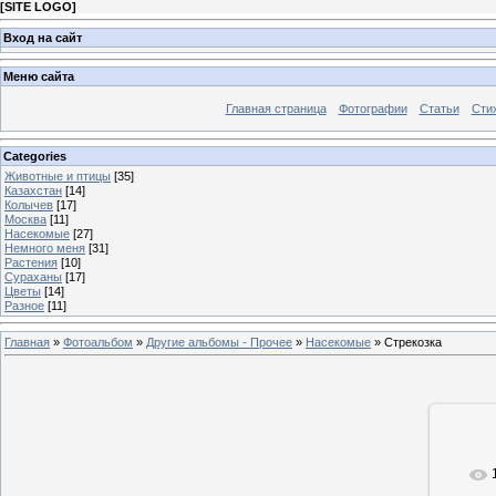
[
SITE LOGO
]
Вход на сайт
Меню сайта
Главная страница
Фотографии
Статьи
Сти
Categories
Животные и птицы
[35]
Казахстан
[14]
Колычев
[17]
Москва
[11]
Насекомые
[27]
Немного меня
[31]
Растения
[10]
Сураханы
[17]
Цветы
[14]
Разное
[11]
Главная
»
Фотоальбом
»
Другие альбомы - Прочее
»
Насекомые
» Стрекозка