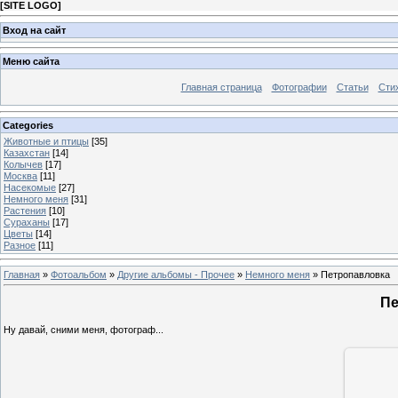
[
SITE LOGO
]
Вход на сайт
Меню сайта
Главная страница
Фотографии
Статьи
Сти
Categories
Животные и птицы
[35]
Казахстан
[14]
Колычев
[17]
Москва
[11]
Насекомые
[27]
Немного меня
[31]
Растения
[10]
Сураханы
[17]
Цветы
[14]
Разное
[11]
Главная
»
Фотоальбом
»
Другие альбомы - Прочее
»
Немного меня
» Петропавловка
Пе
Ну давай, сними меня, фотограф...