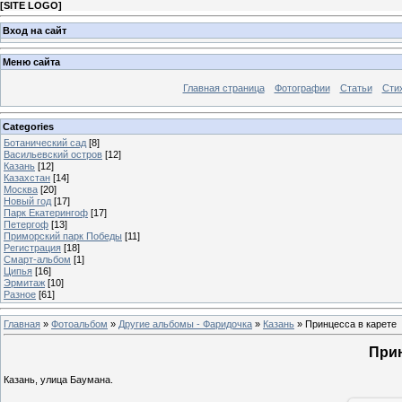
[
SITE LOGO
]
Вход на сайт
Меню сайта
Главная страница
Фотографии
Статьи
Сти
Categories
Ботанический сад
[8]
Васильевский остров
[12]
Казань
[12]
Казахстан
[14]
Москва
[20]
Новый год
[17]
Парк Екатерингоф
[17]
Петергоф
[13]
Приморский парк Победы
[11]
Регистрация
[18]
Смарт-альбом
[1]
Ципья
[16]
Эрмитаж
[10]
Разное
[61]
Главная
»
Фотоальбом
»
Другие альбомы - Фаридочка
»
Казань
» Принцесса в карете
Прин
Казань, улица Баумана.