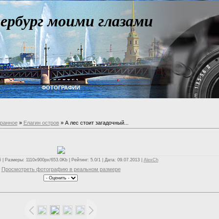
ербург моими глазами
ФОТОГРАФИИ
бранное
»
Елагин остров
» А лес стоит загадочный...
| Размеры: 1110x900px/653.0Kb | Рейтинг: 5.0/1 | Дата: 09.07.2013 |
AlexCh
Просмотреть фотографию в реальном размере