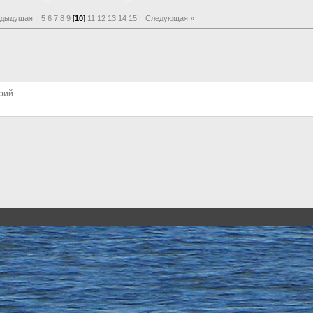
едыдущая
|
5
6
7
8
9
[
10
]
11
12
13
14
15
|
Следующая »