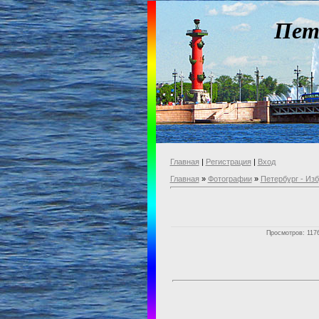
Пет
Главная
|
Регистрация
|
Вход
Главная
»
Фотографии
»
Петербург - Из
Просмотров: 1176 