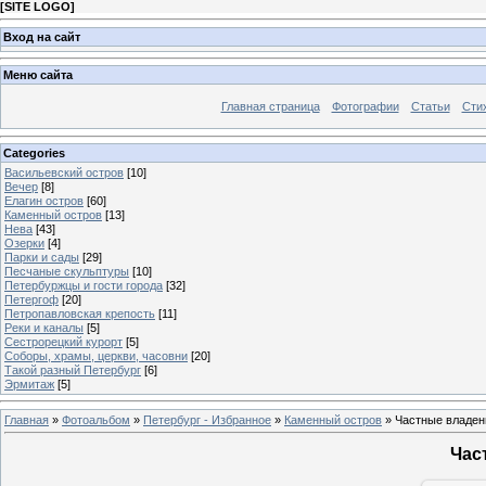
[
SITE LOGO
]
Вход на сайт
Меню сайта
Главная страница
Фотографии
Статьи
Сти
Categories
Васильевский остров
[10]
Вечер
[8]
Елагин остров
[60]
Каменный остров
[13]
Нева
[43]
Озерки
[4]
Парки и сады
[29]
Песчаные скульптуры
[10]
Петербуржцы и гости города
[32]
Петергоф
[20]
Петропавловская крепость
[11]
Реки и каналы
[5]
Сестрорецкий курорт
[5]
Соборы, храмы, церкви, часовни
[20]
Такой разный Петербург
[6]
Эрмитаж
[5]
Главная
»
Фотоальбом
»
Петербург - Избранное
»
Каменный остров
» Частные владен
Час