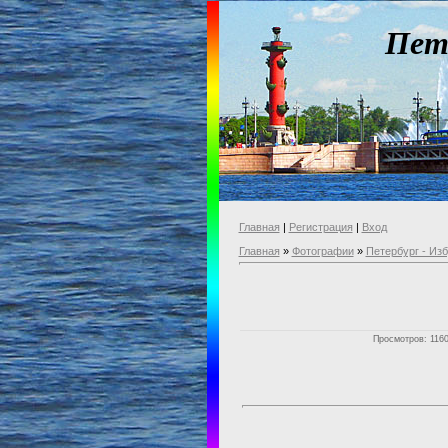
Пет
Главная
|
Регистрация
|
Вход
Главная
»
Фотографии
»
Петербург - Из
Просмотров: 1160 