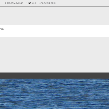
« Предыдущая
|
1
[
2
]
3
4
|
Следующая »