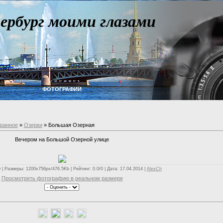
ербург моими глазами
ФОТОГРАФИИ
бранное
»
Озерки
» Большая Озерная
Вечером на Большой Озерной улице
| Размеры: 1200x756px/476.5Kb | Рейтинг: 0.0/0 | Дата: 17.04.2014 |
AlexCh
Просмотреть фотографию в реальном размере