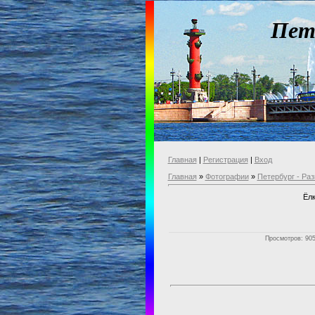
Пет
Главная
|
Регистрация
|
Вход
Главная
»
Фотографии
»
Петербург - Раз
Ёлк
Просмотров: 905 