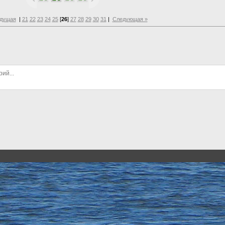
дущая
|
21
22
23
24
25
[
26
]
27
28
29
30
31
|
Следующая »