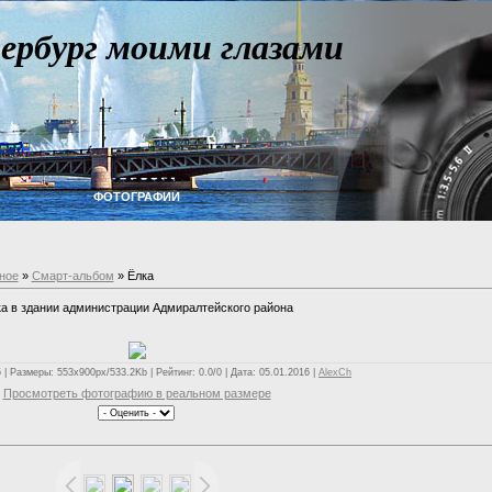
ербург моими глазами
ФОТОГРАФИИ
ное
»
Смарт-альбом
» Ёлка
а в здании администрации Адмиралтейского района
| Размеры: 553x900px/533.2Kb | Рейтинг: 0.0/0 | Дата: 05.01.2016 |
AlexCh
Просмотреть фотографию в реальном размере