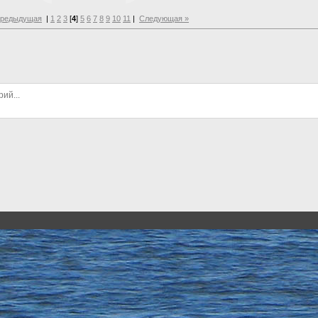
Предыдущая
|
1
2
3
[
4
]
5
6
7
8
9
10
11
|
Следующая »