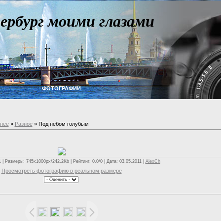
ербург моими глазами
ФОТОГРАФИИ
внее
»
Разное
» Под небом голубым
| Размеры: 745x1000px/242.2Kb | Рейтинг: 0.0/0 | Дата: 03.05.2011 |
AlexCh
Просмотреть фотографию в реальном размере