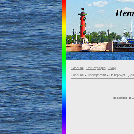
Пет
Главная
|
Регистрация
|
Вход
Главная
»
Фотографии
»
Петербург - Да
Просмотров: 1681 