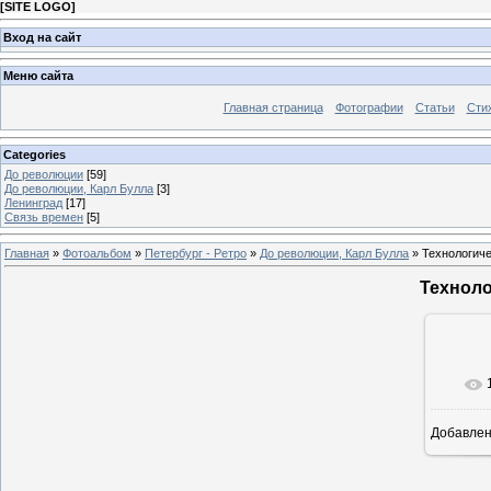
[
SITE LOGO
]
Вход на сайт
Меню сайта
Главная страница
Фотографии
Статьи
Сти
Categories
До революции
[59]
До революции, Карл Булла
[3]
Ленинград
[17]
Связь времен
[5]
Главная
»
Фотоальбом
»
Петербург - Ретро
»
До революции, Карл Булла
» Технологиче
Техноло
Добавле
9