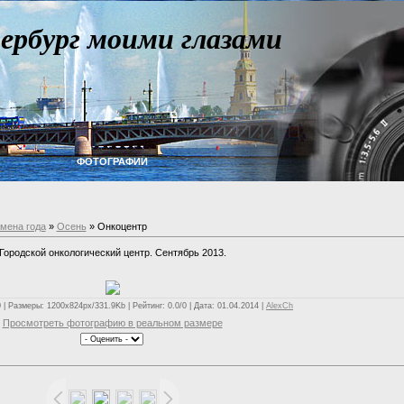
ербург моими глазами
ФОТОГРАФИИ
емена года
»
Осень
» Онкоцентр
Городской онкологический центр. Сентябрь 2013.
| Размеры: 1200x824px/331.9Kb | Рейтинг: 0.0/0 | Дата: 01.04.2014 |
AlexCh
Просмотреть фотографию в реальном размере