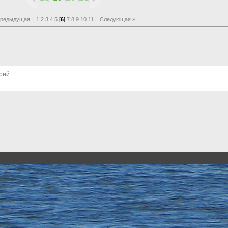
Предыдущая
|
1
2
3
4
5
[
6
]
7
8
9
10
11
|
Следующая »