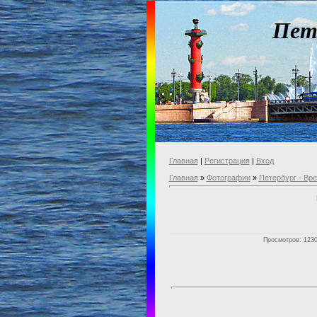
Пет
Главная
|
Регистрация
|
Вход
Главная
»
Фотографии
»
Петербург - Вр
Просмотров: 1230 